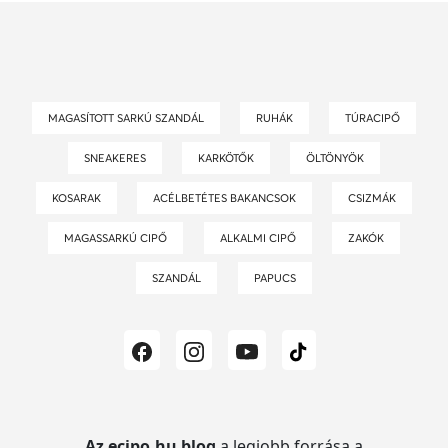
MAGASÍTOTT SARKÚ SZANDÁL
RUHÁK
TÚRACIPŐ
SNEAKERES
KARKÖTŐK
ÖLTÖNYÖK
KOSARAK
ACÉLBETÉTES BAKANCSOK
CSIZMÁK
MAGASSARKÚ CIPŐ
ALKALMI CIPŐ
ZAKÓK
SZANDÁL
PAPUCS
Az ecipo.hu blog
a legjobb forrása a