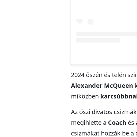
2024 őszén és telén szi
Alexander McQueen
k
miközben
karcsúbbnak
Az őszi divatos csizmá
megihlette a
Coach
és
csizmákat hozzák be a d