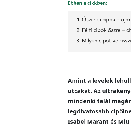
Ebben a cikkben:
Őszi női cipők – ajá
Férfi cipők őszre – 
Milyen cipőt válass
Amint a levelek lehul
utcákat. Az ultrakény
mindenki talál magána
legdivatosabb cipőin
Isabel Marant és Miu