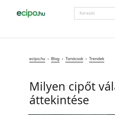
Keresés
ecipo.hu
›
Blog
›
Tanácsok
›
Trendek
Milyen cipőt vá
áttekintése