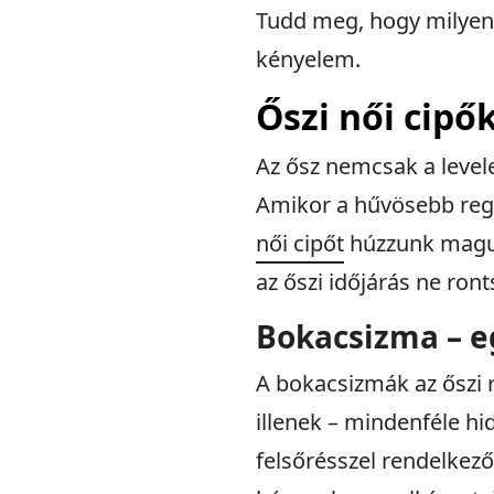
Tudd meg, hogy milyen 
kényelem.
Őszi női cipő
Az ősz nemcsak a leve
Amikor a hűvösebb regg
női cipőt
húzzunk magun
az őszi időjárás ne ront
Bokacsizma – eg
A bokacsizmák az őszi 
illenek – mindenféle hid
felsőrésszel rendelkez