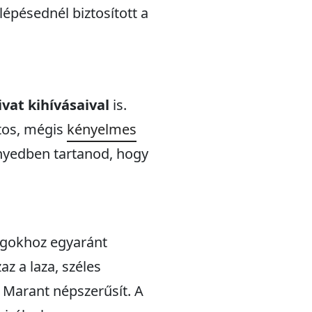
épésednél biztosított a
ivat kihívásaival
is.
atos, mégis
kényelmes
nyedben tartanod, hogy
rágokhoz egyaránt
az a laza, széles
 Marant népszerűsít. A