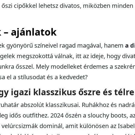
őszi cipőkkel lehetsz divatos, miközben minden l
k – ajánlatok
lek gyönyörű színeivel ragad magával, hanem
a d
elek megszokottá válnak, itt az ideje, hogy div
kra ősszel. Mely modelleket érdemes a szekré
sa el a stílusodat és a kedvedet?
y igazi klasszikus őszre és télre
ruhatár abszolút klasszikusai. Ruhákhoz és nad
eg idős outfithez. 2024 őszén a slouchy boots, az
ő velúrcsizmák dominál, amit különösen az Isabel