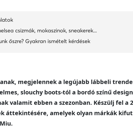
nlatok
chelsea csizmák, mokaszinok, sneakerek...
zunk őszre? Gyakran ismételt kérdések
lanak, megjelennek a legújabb lábbeli trende
elmes, slouchy boots-tól a bordó színű desig
k valamit ebben a szezonban. Készülj fel a 2
ek áttekintésére, amelyek olyan márkák kifu
 Miu.