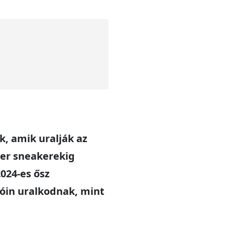
k, amik uralják az
ner sneakerekig
024-es ősz
tóin uralkodnak, mint