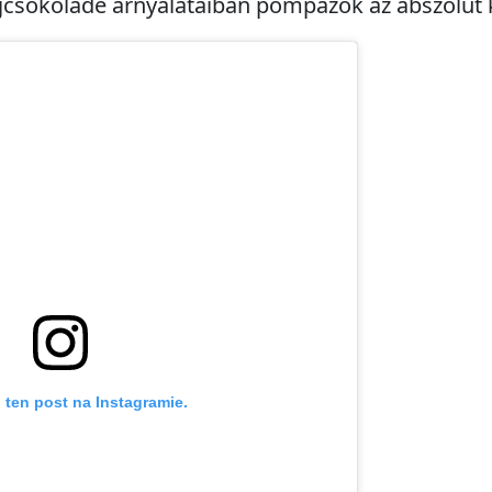
ejcsokoládé árnyalataiban pompázók az abszolút k
 ten post na Instagramie.