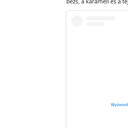
bézs, a karamell és a t
Wyświetl