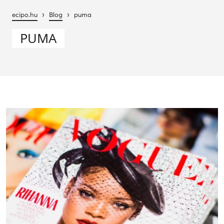
›
›
ecipo.hu
Blog
puma
PUMA