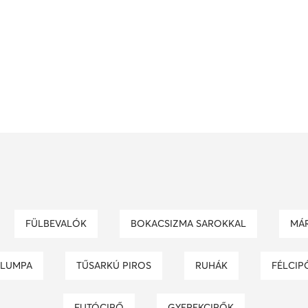
FÜLBEVALÓK
BOKACSIZMA SAROKKAL
M
KLUMPA
TŰSARKÚ PIROS
RUHÁK
FÉLCIP
FUTÓCIPŐ
GYEREKCIPŐK