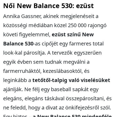
Női
New Balance 530: ezüst
Annika Gassner, akinek megjelenéseit a
közösségi médiában közel 250 000 rajongó
követi figyelemmel,
ezüst színű New
Balance 530
-as cipőjét egy farmeres total
look-kal párosítja. A tervezők egyszerűen
egyik évben sem tudnak megválni a
farmerruháktól, kezeslábasoktól, és
leginkább a
tetőtől-talpig való viselésüket
ajánlják. Ne félj egy baseball sapkát egy
elegáns, elegáns táskával összepárosítani, és
ne feledd, hogy a divat az önkifejezésről szól.
Egy biztos –
a New Balance 530 mindenféle