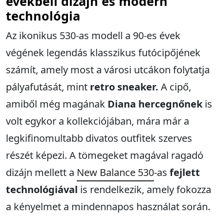
évekbeli dizájn és modern
technológia
Az ikonikus 530-as modell a 90-es évek
végének legendás klasszikus futócipőjének
számít, amely most a városi utcákon folytatja
pályafutását, mint
retro sneaker.
A cipő,
amiből még magának
Diana hercegnőnek
is
volt egykor a kollekciójában, mára már a
legkifinomultabb divatos outfitek szerves
részét képezi. A tömegeket magával ragadó
dizájn mellett a
New Balance 530
-as
fejlett
technológiával
is rendelkezik, amely fokozza
a kényelmet a mindennapos használat során.