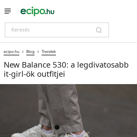
Keresés
›
›
ecipo.hu
Blog
Trendek
New Balance 530: a legdivatosabb
it-girl-ök outfitjei