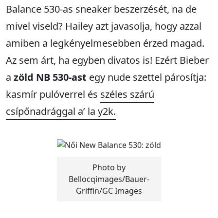
Balance 530-as sneaker beszerzését, na de
mivel viseld? Hailey azt javasolja, hogy azzal
amiben a legkényelmesebben érzed magad.
Az sem árt, ha egyben divatos is! Ezért Bieber
a
zöld NB 530-ast
egy nude szettel párosítja:
kasmír pulóverrel és
széles szárú
csípőnadrággal a’ la y2k.
Photo by
Bellocqimages/Bauer-
Griffin/GC Images