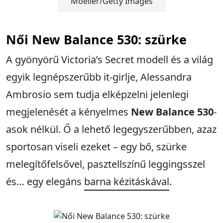
Moeller/Getty Images
Női
New Balance 530: szürke
A gyönyörű Victoria’s Secret modell és a világ
egyik legnépszerűbb it-girlje, Alessandra
Ambrosio sem tudja elképzelni jelenlegi
megjelenését a kényelmes
New Balance 530
-
asok nélkül. Ő a lehető legegyszerűbben, azaz
sportosan viseli ezeket – egy bő, szürke
melegítőfelsővel, pasztellszínű leggingsszel
és… egy elegáns
barna kézitáskával
.