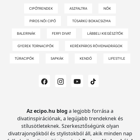
CIPŐTRENDEK
ASZFALTRA
NŐK
PIROS NŐI CIPŐ
TŰSARKÚ BOKACSIZMA
BALERINÁK
FERFI DIVAT
LÁBBELI KIEGÉSZÍTŐK
GYEREK TORNACIPŐK
KERÉKPÁROS RÖVIDNADRÁGOK
TÚRACIPŐK
SAPKÁK
KENDŐ
LIFESTYLE
Az ecipo.hu blog
a legjobb forrása a
divatinspirációnak, a legújabb trendeknek és
stílusötleteknek.
Szerkesztőségünk olyan
divatrajongókból és stylistokból áll, akik minden nap