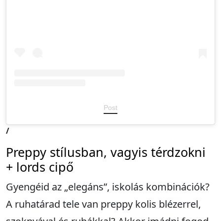
Post
/
Preppy stílusban, vagyis térdzokni
+ lords cipő
Gyengéid az „elegáns”, iskolás kombinációk?
A ruhatárad tele van preppy kolis blézerrel,