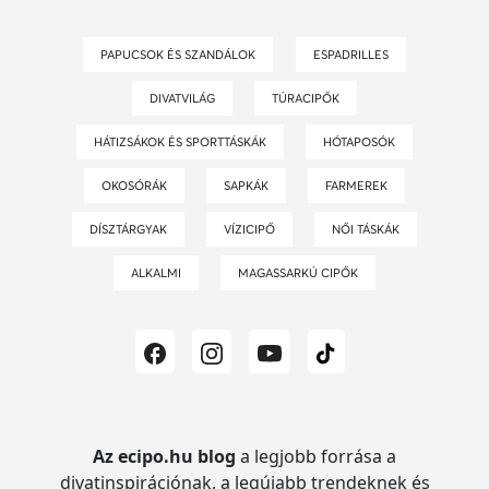
PAPUCSOK ÉS SZANDÁLOK
ESPADRILLES
DIVATVILÁG
TÚRACIPŐK
HÁTIZSÁKOK ÉS SPORTTÁSKÁK
HÓTAPOSÓK
OKOSÓRÁK
SAPKÁK
FARMEREK
DÍSZTÁRGYAK
VÍZICIPŐ
NŐI TÁSKÁK
ALKALMI
MAGASSARKÚ CIPŐK
Az ecipo.hu blog
a legjobb forrása a
divatinspirációnak, a legújabb trendeknek és