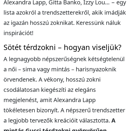
Alexandra Lapp, Gitta Banko, Izzy Lou… − egy
lista azokról a trendszetterekről, akik imádják
az igazán hosszú zoknikat. Keressünk náluk
inspirációt!
Sötét térdzokni – hogyan viseljük?
A legnagyobb népszerűségnek kétségtelenül
a női – sima vagy mintás – harisnyazoknik
örvendenek. A vékony, hosszú zokni
csodálatosan kiegészíti az elegáns
megjelenést, amit Alexandra Lapp
tökéletesen bizonyít. A népszerű trendszetter
a legjobb tervezők kreációit választotta.
A
mintás Gucci térdzokni gyönyörűen