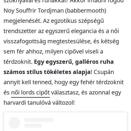
szoknyával és ruhákkal? Akkor imádni fogod
Noy Souffrir Tordjman (babbermooth)
megjelenését. Az egzotikus szépségű
trendszetter az egyszerű elegancia és a női
visszafogottság megtestesülése, és kétség
sem fér ahhoz, milyen cipővel viseli a
térdzoknit.
Egy egyszerű, galléros ruha
számos stílus tökéletes alapja
! Csupán
annyit kell tenned, hogy egy fehér térdzoknit
és
női lords cipőt
választasz, és azonnal egy
harvardi tanulóvá változol!