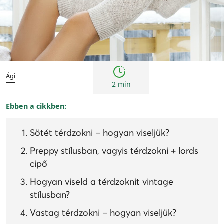
Trendek
Ági
2 min
Ebben a cikkben:
Sötét térdzokni – hogyan viseljük?
Preppy stílusban, vagyis térdzokni + lords
cipő
Hogyan viseld a térdzoknit vintage
stílusban?
Vastag térdzokni – hogyan viseljük?