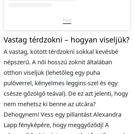
Post
Vastag térdzokni – hogyan viseljük?
A vastag, kötött térdzokni sokkal kevésbé
népszerű. A női hosszú zoknit általában
otthon viseljük (lehetőleg egy puha
pulóverrel, kényelmes leggins-szel és egy
csésze gőzölgő teával). De ez azt jelenti, hogy
nem mehetsz ki benne az utcára?
Dehogynem! Vess egy pillantást Alexandra
Lapp fényképére, hogy meggyőződj! A