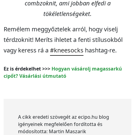
combzoknit, ami jobban elfedi a
tökéletlenségeket.
Remélem meggyőztelek arról, hogy viselj
térdzoknit! Meríts ihletet a fenti stílusokból
vagy keress rá a
#kneesocks
hashtag-re.
Ez is érdekelhet >>>
Hogyan vásárolj magassarkú
cipőt? Vásárlási útmutató
A cikk eredeti szövegét az ecipo.hu blog
igényeinek megfelelően fordította és
módosította: Martin Maszarik