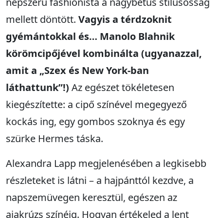
népszerű fashionista a nagybetűs stílusosság
mellett döntött.
Vagyis a térdzoknit
gyémántokkal és… Manolo Blahnik
körömcipőjével kombinálta (ugyanazzal,
amit a „Szex és New York-ban
láthattunk”!)
Az egészet tökéletesen
kiegészítette: a cipő színével megegyező
kockás ing, egy gombos szoknya és egy
szürke Hermes táska.
Alexandra Lapp megjelenésében a legkisebb
részleteket is látni – a hajpánttól kezdve, a
napszemüvegen keresztül, egészen az
ajakrúzs színéig. Hogyan értékeled a lent