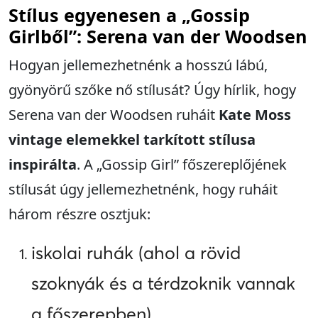
Stílus egyenesen a „Gossip
Girlből”: Serena van der Woodsen
Hogyan jellemezhetnénk a hosszú lábú,
gyönyörű szőke nő stílusát? Úgy hírlik, hogy
Serena van der Woodsen ruháit
Kate Moss
vintage elemekkel tarkított stílusa
inspirálta
. A „Gossip Girl” főszereplőjének
stílusát úgy jellemezhetnénk, hogy ruháit
három részre osztjuk:
iskolai ruhák (ahol a rövid
szoknyák és a térdzoknik vannak
a főszerepben),