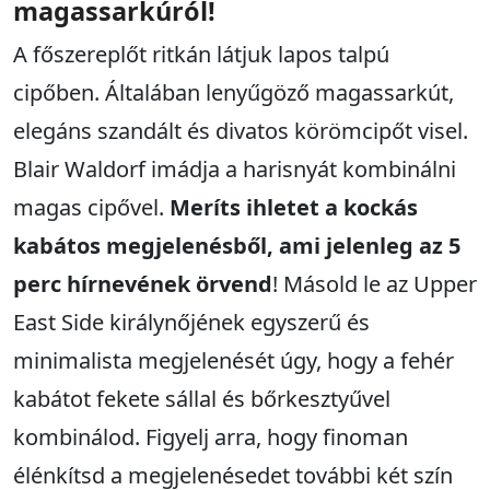
magassarkúról!
A főszereplőt ritkán látjuk lapos talpú
cipőben. Általában lenyűgöző magassarkút,
elegáns szandált és divatos körömcipőt visel.
Blair Waldorf imádja a harisnyát kombinálni
magas cipővel.
Meríts ihletet a kockás
kabátos megjelenésből, ami jelenleg az 5
perc hírnevének örvend
! Másold le az Upper
East Side királynőjének egyszerű és
minimalista megjelenését úgy, hogy a fehér
kabátot fekete sállal és bőrkesztyűvel
kombinálod. Figyelj arra, hogy finoman
élénkítsd a megjelenésedet további két szín