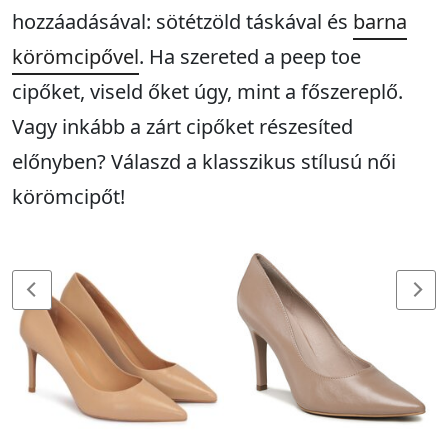
hozzáadásával: sötétzöld táskával és
barna
körömcipővel
. Ha szereted a peep toe
cipőket, viseld őket úgy, mint a főszereplő.
Vagy inkább a zárt cipőket részesíted
előnyben? Válaszd a klasszikus stílusú női
körömcipőt!