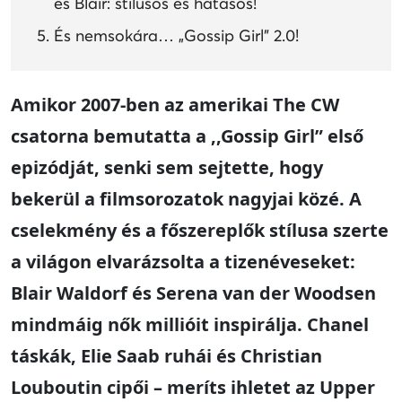
és Blair: stílusos és hatásos!
És nemsokára… „Gossip Girl” 2.0!
Amikor 2007-ben az amerikai The CW
csatorna bemutatta a ,,Gossip Girl” első
epizódját, senki sem sejtette, hogy
bekerül a filmsorozatok nagyjai közé. A
cselekmény és a főszereplők stílusa szerte
a világon elvarázsolta a tizenéveseket:
Blair Waldorf és Serena van der Woodsen
mindmáig nők millióit inspirálja. Chanel
táskák, Elie Saab ruhái és Christian
Louboutin cipői – meríts ihletet az Upper