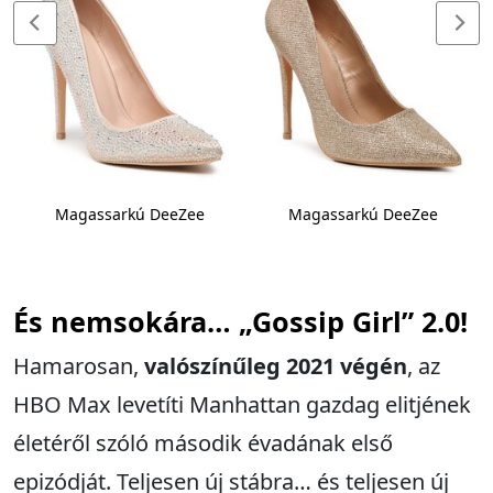
Magassarkú DeeZee
Magassarkú DeeZee
És nemsokára… „Gossip Girl” 2.0!
Hamarosan,
valószínűleg 2021 végén
, az
HBO Max levetíti Manhattan gazdag elitjének
életéről szóló második évadának első
epizódját. Teljesen új stábra… és teljesen új