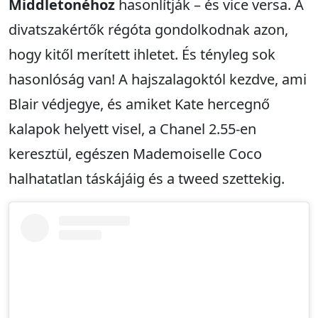
Middletonéhoz
hasonlítják – és vice versa. A
divatszakértők régóta gondolkodnak azon,
hogy kitől merített ihletet. És tényleg sok
hasonlóság van! A hajszalagoktól kezdve, ami
Blair védjegye, és amiket Kate hercegnő
kalapok helyett visel, a Chanel 2.55-en
keresztül, egészen Mademoiselle Coco
halhatatlan táskájáig és a tweed szettekig.