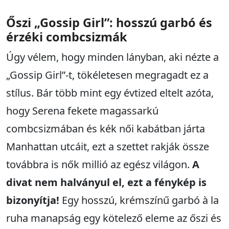
Őszi „Gossip Girl”: hosszú garbó és
érzéki combcsizmák
Úgy vélem, hogy minden lányban, aki nézte a
„Gossip Girl”-t, tökéletesen megragadt ez a
stílus. Bár több mint egy évtized eltelt azóta,
hogy Serena fekete magassarkú
combcsizmában és kék női kabátban járta
Manhattan utcáit, ezt a szettet rakják össze
továbbra is nők millió az egész világon.
A
divat nem halványul el, ezt a fénykép is
bizonyítja!
Egy hosszú, krémszínű garbó à la
ruha manapság egy kötelező eleme az őszi és