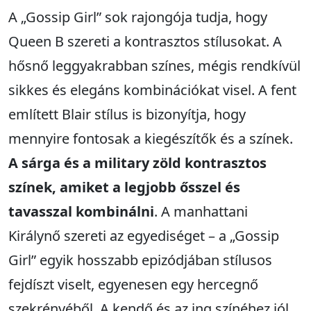
A „Gossip Girl” sok rajongója tudja, hogy
Queen B szereti a kontrasztos stílusokat. A
hősnő leggyakrabban színes, mégis rendkívül
sikkes és elegáns kombinációkat visel. A fent
említett Blair stílus is bizonyítja, hogy
mennyire fontosak a kiegészítők és a színek.
A sárga és a military zöld kontrasztos
színek, amiket a legjobb ősszel és
tavasszal kombinálni
. A manhattani
Királynő szereti az egyediséget – a „Gossip
Girl” egyik hosszabb epizódjában stílusos
fejdíszt viselt, egyenesen egy hercegnő
szekrényéből. A kendő és az ing színéhez jól