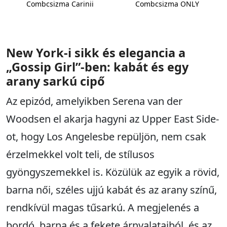
Combcsizma Carinii
Combcsizma ONLY
New York-i sikk és elegancia a
„Gossip Girl”-ben: kabát és egy
arany sarkú cipő
Az epizód, amelyikben Serena van der
Woodsen el akarja hagyni az Upper East Side-
ot, hogy Los Angelesbe repüljön, nem csak
érzelmekkel volt teli, de stílusos
gyöngyszemekkel is. Közülük az egyik a rövid,
barna női, széles ujjú kabát és az arany színű,
rendkívül magas tűsarkú. A megjelenés a
bordó, barna és a fekete árnyalataiból, és az