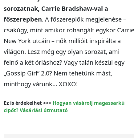
sorozatnak, Carrie Bradshaw-val a
főszerepben
. A főszereplők megjelenése –
csakúgy, mint amikor rohangált egykor Carrie
New York utcáin – nők millióit inspirálta a
világon. Lesz még egy olyan sorozat, ami
felnő a két óriáshoz? Vagy talán készül egy
„Gossip Girl” 2.0? Nem tehetünk mást,
minthogy várunk… XOXO!
Ez is érdekelhet >>>
Hogyan vásárolj magassarkú
cipőt? Vásárlási útmutató