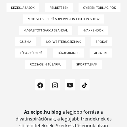
KEZESLÁBASOK
FÉLBETÉTEK
GYEREK TORNACIPŐK
MODIVO & ECIPŐ SUPERVISION FASHION SHOW
MAGASÍTOTT SARKÚ SZANDÁL
NYAKKENDŐK
CSIZMA
NŐI WESTERNCSIZMÁK
BROKÁT
TŰSARKÚ CIPŐ
TÚRABAKANCS
ALKALMI
RÓZSASZÍN TŰSARKÚ
SPORTTÁSKÁK
Az ecipo.hu blog
a legjobb forrása a
divatinspirációnak, a legújabb trendeknek és
stílusötleteknek.
Szerkesztőségünk olyan