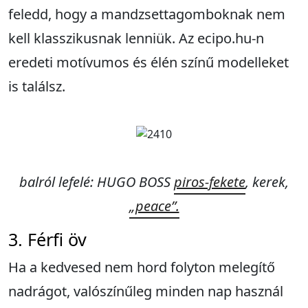
feledd, hogy a mandzsettagomboknak nem
kell klasszikusnak lenniük. Az ecipo.hu-n
eredeti motívumos és élén színű modelleket
is találsz.
balról lefelé: HUGO BOSS
piros-fekete
, kerek,
„peace”.
3. Férfi öv
Ha a kedvesed nem hord folyton melegítő
nadrágot, valószínűleg minden nap használ