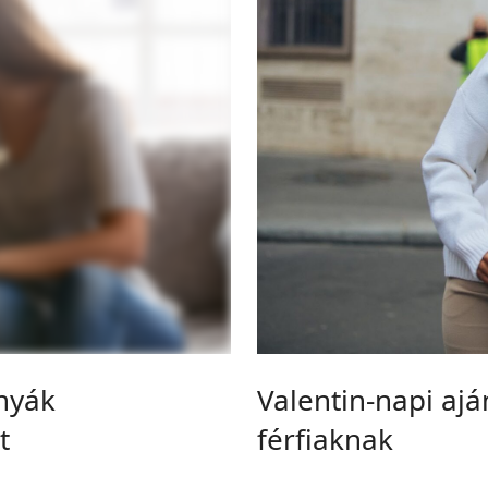
nyák
Valentin-napi aj
t
férfiaknak