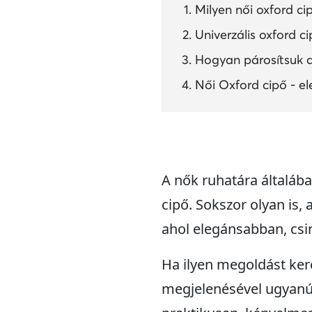
Milyen női oxford c
Univerzális oxford ci
Hogyan párosítsuk a
Női Oxford cipő - e
A nők ruhatára általáb
cipő. Sokszor olyan is
ahol elegánsabban, csi
Ha ilyen megoldást kere
megjelenésével ugyanúg