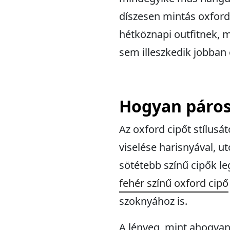
díszesen mintás oxford 
hétköznapi outfitnek, m
sem illeszkedik jobban 
Hogyan párosí
Az oxford cipőt stílusá
viselése harisnyával, u
sötétebb színű cipők l
fehér színű oxford cipő
szoknyához is.
A lényeg, mint ahogyan 