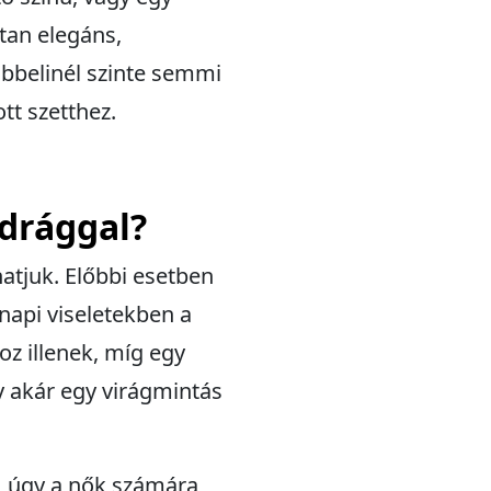
ttan elegáns,
ábbelinél szinte semmi
tt szetthez.
adrággal?
hatjuk. Előbbi esetben
znapi viseletekben a
z illenek, míg egy
y akár egy virágmintás
n, úgy a nők számára