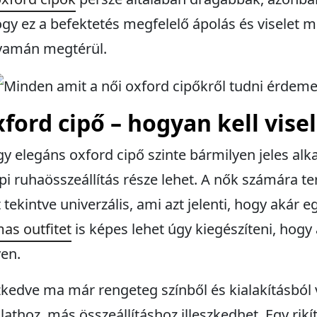
gy ez a befektetés megfelelő ápolás és viselet me
lyamán megtérül.
ford cipő – hogyan kell visel
gy elegáns oxford cipő szinte bármilyen jeles al
i ruhaösszeállítás része lehet. A nők számára te
ekintve univerzális, ami azt jelenti, hogy akár e
as outfitet
is képes lehet úgy kiegészíteni, hogy
en.
szkedve ma már rengeteg színből és kialakításból
hoz, más összeállításhoz illeszkedhet. Egy rikít