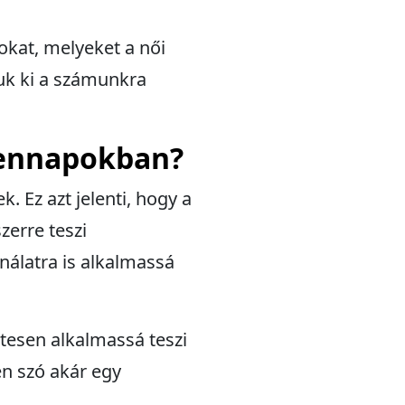
okat, melyeket a női
uk ki a számunkra
dennapokban?
. Ez azt jelenti, hogy a
zerre teszi
nálatra is alkalmassá
letesen alkalmassá teszi
en szó akár egy