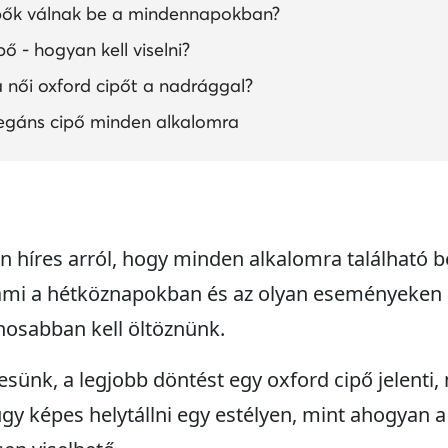
ipők válnak be a mindennapokban?
pő - hogyan kell viselni?
 női oxford cipőt a nadrággal?
legáns cipő minden alkalomra
an híres arról, hogy minden alkalomra található 
, ami a hétköznapokban és az olyan eseményeken 
nosabban kell öltöznünk.
sünk, a legjobb döntést egy oxford cipő jelenti,
y képes helytállni egy estélyen, mint ahogyan 