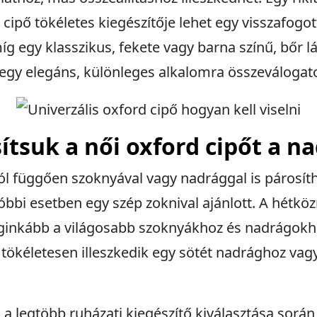
cipő tökéletes kiegészítője lehet egy visszafogo
íg egy klasszikus, fekete vagy barna színű, bőr l
egy elegáns, különleges alkalomra összeválogato
tsuk a női oxford cipőt a n
tól függően szoknyával vagy nadrággal is párosít
tóbbi esetben egy szép zoknival ajánlott. A hétkö
eginkább a világosabb szoknyákhoz és nadrágokho
tökéletesen illeszkedik egy sötét nadrághoz vag
a legtöbb ruházati kiegészítő kiválasztása sorá