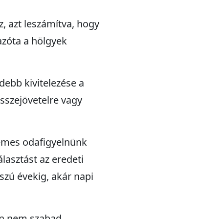
z, azt leszámítva, hogy
azóta a hölgyek
ebb kivitelezése a
sszejövetelre vagy
demes odafigyelnünk
lasztást az eredeti
szú évekig, akár napi
an nem szabad