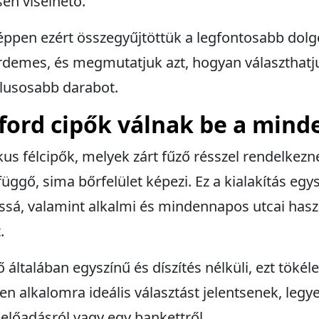
en viselhető.
ppen ezért összegyűjtöttük a legfontosabb dolg
érdemes, és megmutatjuk azt, hogyan választhatj
tílusosabb darabot.
xford cipők válnak be a min
us félcipők, melyek zárt fűző résszel rendelkeznek
üggő, sima bőrfelület képezi. Ez a kialakítás egys
sá, valamint alkalmi és mindennapos utcai hasz
.
 általában egyszínű és díszítés nélküli, ezt töké
en alkalomra ideális választást jelentsenek, legy
 előadásról vagy egy bankettről.