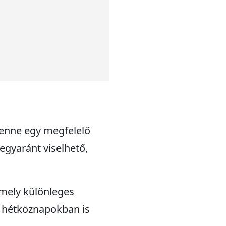
benne egy megfelelő
egyaránt viselhető,
 mely különleges
a hétköznapokban is