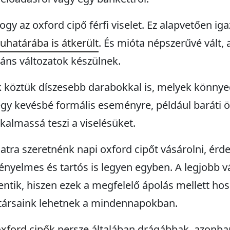
gy az oxford cipő férfi viselet. Ez alapvetően iga
uhatárába is átkerült
. És mióta népszerűvé vált, 
gáns változatok készülnek.
 köztük díszesebb darabokkal is, melyek könnyed
y kevésbé formális eseményre, például baráti ö
lkalmassá teszi a viselésüket.
tra szeretnénk napi oxford cipőt vásárolni, ér
kényelmes és tartós is legyen egyben. A legjobb vá
lentik, hiszen ezek a megfelelő ápolás mellett hos
ű társaink lehetnek a mindennapokban.
xford cipők
persze általában drágábbak, azonb