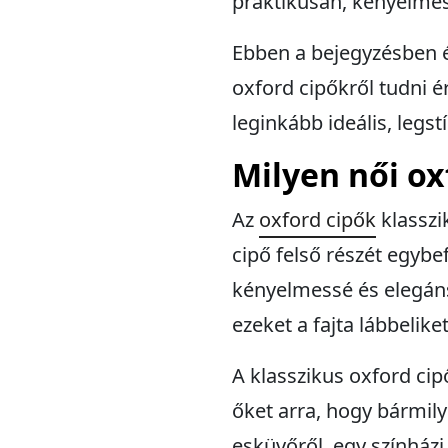
praktikusan, kényelmes
Ebben a bejegyzésben é
oxford cipőkről tudni 
leginkább ideális, legs
Milyen női o
Az
oxford cipők
klasszik
cipő felső részét egybef
kényelmessé és elegáns
ezeket a fajta lábbeliket
A klasszikus oxford cipő
őket arra, hogy bármily
esküvőről, egy színházi