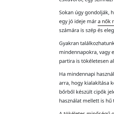
Sokan úgy gondolják, ho
egy jó ideje már
a nők r
számára is szép és ele
Gyakran találkozhatunk
mindennapokra, vagy eg
partira is tökéletesen a
Ha mindennapi használa
arra, hogy kialakítása 
bőrből készült cipők je
használat mellett is h
A
tökéletes minőségű o