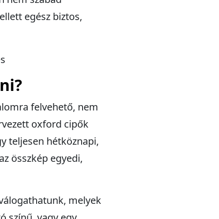
llett egész biztos,
ni?
kalomra felvehető, nem
rvezett oxford cipők
gy teljesen hétköznapi,
 az összkép egyedi,
 válogathatunk, melyek
ó színű, vagy egy