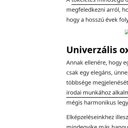
megfeledkezni arról, ho
hogy a hosszú évek fo
Univerzális ox
Annak ellenére, hogy e
csak egy elegáns, ünnep
többsége megjelenését t
irodai munkához alkalm
mégis harmonikus legy
Elképzeléseinkhez ille
mindegyike más hangulat