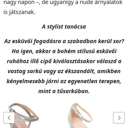
nagy napon –, de ugyanígy a nude árnyalatok
is játszanak.
A stylist tanácsa
Az esküvői fogadásra a szabadban kerül sor?
Ha igen, akkor a bohém stílusú esküvői
ruhához illő cipő kiválasztásakor válaszd a
vastag sarkú vagy az ékszandált, amikben
kényelmesebb járni az egyenetlen terepen,
mint a tűsarkúban.