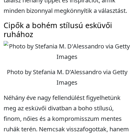
találsz néhány tippet és inspirációt, amik
minden bizonnyal megkönnyítik a választást.
Cipők a bohém stílusú esküvői
ruhához
Photo by Stefania M. D’Alessandro via Getty
Images
Néhány éve nagy fellendülést figyelhetünk
meg az esküvői divatban a boho stílusú,
finom, nőies és a kompromisszum mentes
ruhák terén. Nemcsak visszafogottak, hanem