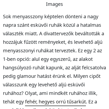
Images
Sok menyasszony képtelen dönteni a nagy
napra szánt esküvői ruhák közül a hatalmas
választék miatt. A divattervezők beváltották a
hozzájuk fűzött reményeket, és levehető aljú
menyasszonyi ruhákat terveztek. Ez egy 2 az
1-ben opció: alul egy egyszerű, az alakot
hangsúlyozó ruhát kapunk, az alját felcsatolva
pedig glamour hatást érünk el. Milyen cipőt
válasszunk egy levehető aljú esküvői
ruhához? Olyat, ami mindkét ruhához illik,
tehát egy
fehér, hegyes orrú tűsarkú
t
. Ez a