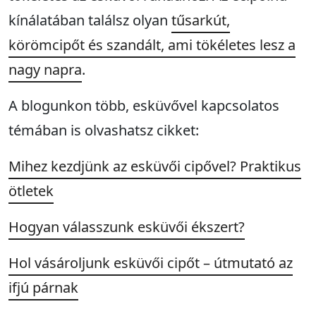
kínálatában találsz olyan
tűsarkút,
körömcipőt és szandált, ami tökéletes lesz a
nagy napra
.
A blogunkon több, esküvővel kapcsolatos
témában is olvashatsz cikket:
Mihez kez
djünk az esküvői cipővel
? Prak
tikus
ötletek
Hogyan válasszunk esküvői ékszert?
Hol vásároljunk esküvői cipőt – útmutató az
ifjú párnak