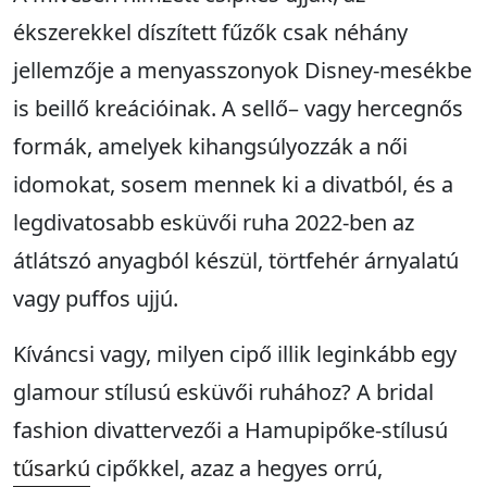
ékszerekkel díszített fűzők csak néhány
jellemzője a menyasszonyok Disney-mesékbe
is beillő kreációinak. A sellő– vagy hercegnős
formák, amelyek kihangsúlyozzák a női
idomokat, sosem mennek ki a divatból, és a
legdivatosabb esküvői ruha 2022-ben az
átlátszó anyagból készül, törtfehér árnyalatú
vagy puffos ujjú.
Kíváncsi vagy, milyen cipő illik leginkább egy
glamour stílusú esküvői ruhához? A bridal
fashion divattervezői a Hamupipőke-stílusú
tűsarkú
cipőkkel, azaz a hegyes orrú,