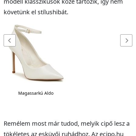
modell klasszikusok közé tartozik, így nem
követünk el stílushibát.
Magassarkú Aldo
Remélem most már tudod, melyik cipő lesz a
tökéletes az esküvői ruhádhoz. Az ecipo.hu