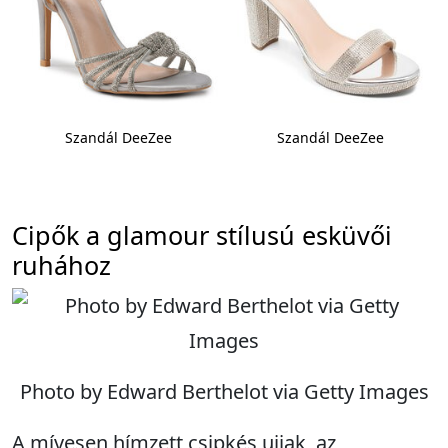
Szandál DeeZee
Szandál DeeZee
Cipők a glamour stílusú esküvői
ruhához
Photo by Edward Berthelot via Getty Images
A mívesen hímzett csipkés ujjak, az