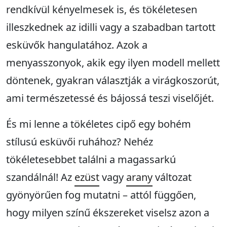
rendkívül kényelmesek is, és tökéletesen
illeszkednek az idilli vagy a szabadban tartott
esküvők hangulatához. Azok a
menyasszonyok, akik egy ilyen modell mellett
döntenek, gyakran választják a virágkoszorút,
ami természetessé és bájossá teszi viselőjét.
És mi lenne a tökéletes cipő egy bohém
stílusú esküvői ruhához? Nehéz
tökéletesebbet találni a magassarkú
szandálnál! Az
ezüst
vagy
arany
változat
gyönyörűen fog mutatni – attól függően,
hogy milyen színű ékszereket viselsz azon a