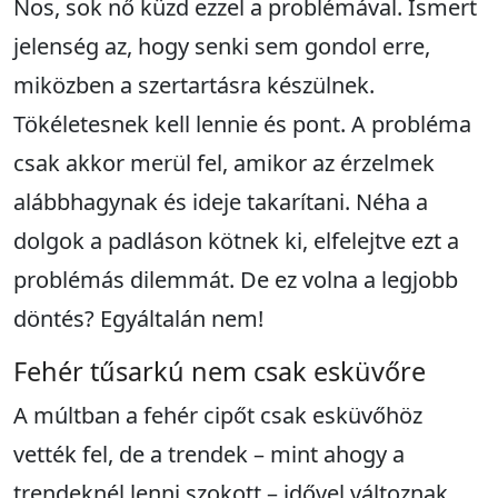
Nos, sok nő küzd ezzel a problémával. Ismert
jelenség az, hogy senki sem gondol erre,
miközben a szertartásra készülnek.
Tökéletesnek kell lennie és pont. A probléma
csak akkor merül fel, amikor az érzelmek
alábbhagynak és ideje takarítani. Néha a
dolgok a padláson kötnek ki, elfelejtve ezt a
problémás dilemmát. De ez volna a legjobb
döntés? Egyáltalán nem!
Fehér tűsarkú nem csak esküvőre
A múltban a fehér cipőt csak esküvőhöz
vették fel, de a trendek – mint ahogy a
trendeknél lenni szokott – idővel változnak.