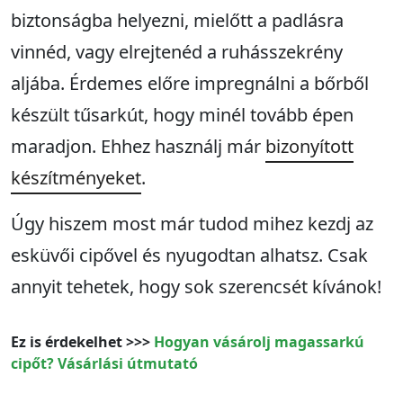
biztonságba helyezni, mielőtt a padlásra
vinnéd, vagy elrejtenéd a ruhásszekrény
aljába. Érdemes előre impregnálni a bőrből
készült tűsarkút, hogy minél tovább épen
maradjon. Ehhez használj már
bizonyított
készítményeket
.
Úgy hiszem most már tudod mihez kezdj az
esküvői cipővel és nyugodtan alhatsz. Csak
annyit tehetek, hogy sok szerencsét kívánok!
Ez is érdekelhet >>>
Hogyan vásárolj magassarkú
cipőt? Vásárlási útmutató