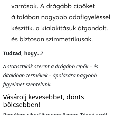
varrások. A drágább cipőket
általában nagyobb odafigyeléssel
készítik, a kialakításuk átgondolt,
és biztosan szimmetrikusak.
Tudtad, hogy
…?
A statisztikák szerint a drágább cipők – és
általában termékek – ápolására nagyobb
figyelmet szentelünk
.
Vásárolj kevesebbet, dönts
bölcsebben!
Remélem sikerült meggyőznöm Téged arról,