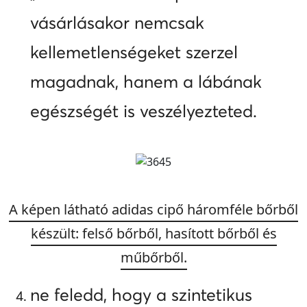
vásárlásakor nemcsak
kellemetlenségeket szerzel
magadnak, hanem a lábának
egészségét is veszélyezteted.
A képen látható adidas cipő háromféle bőrből
készült: felső b
ő
rből, hasított b
ő
rből és
műbőrből.
ne feledd, hogy a szintetikus