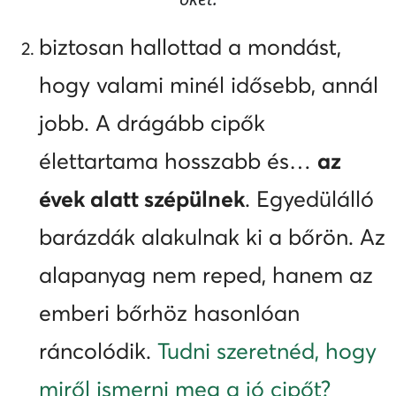
biztosan hallottad a mondást,
hogy valami minél idősebb, annál
jobb. A drágább cipők
élettartama hosszabb és…
az
évek alatt szépülnek
. Egyedülálló
barázdák alakulnak ki a bőrön. Az
alapanyag nem reped, hanem az
emberi bőrhöz hasonlóan
ráncolódik.
Tudni szeretnéd, hogy
miről ismerni meg a jó cipőt?