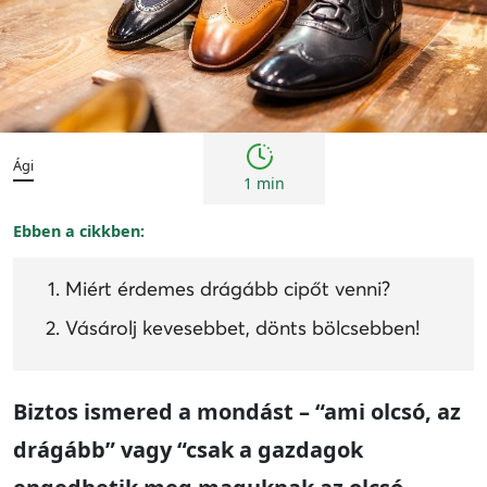
Tanácsok
Ági
1 min
Ebben a cikkben:
Miért érdemes drágább cipőt venni?
Vásárolj kevesebbet, dönts bölcsebben!
Biztos ismered a mondást – “ami olcsó, az
drágább” vagy “csak a gazdagok