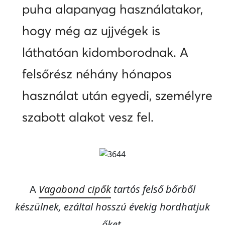
puha alapanyag használatakor,
hogy még az ujjvégek is
láthatóan kidomborodnak. A
felsőrész néhány hónapos
használat után egyedi, személyre
szabott alakot vesz fel.
A
Vagabond cipők
tartós felső bőrből
készülnek, ezálta
l hosszú évekig hordhatjuk
őket
.