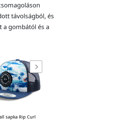
a csomagoláson
ott távolságból, és
t a gombától és a
ll sapka Rip Curl