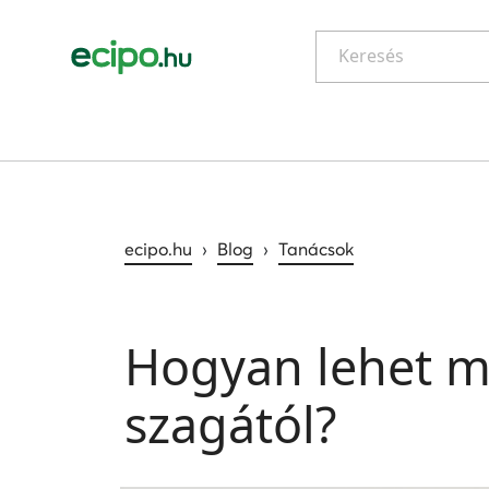
Keresés
ecipo.hu
›
Blog
›
Tanácsok
Hogyan lehet m
szagától?