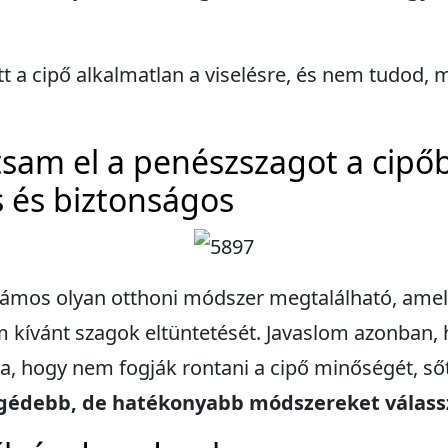
t a cipő alkalmatlan a viselésre, és nem tudod, m
tsam el a penészszagot a cipő
s és biztonságos
zámos olyan otthoni módszer megtalálható, amely
 kívánt szagok eltüntetését. Javaslom azonban, 
a, hogy nem fogják rontani a cipő minőségét, sőt 
ngédebb, de hatékonyabb módszereket válass