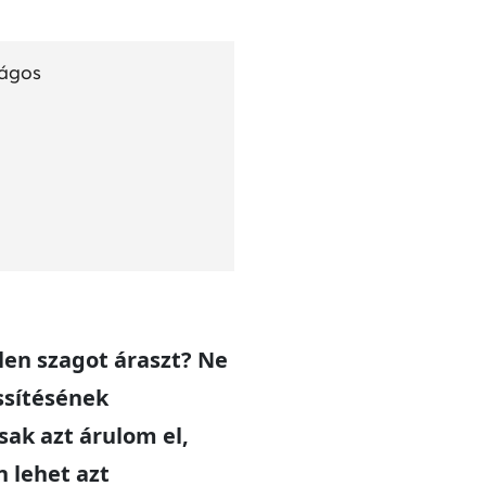
ságos
len szagot áraszt? Ne
issítésének
ak azt árulom el,
n lehet azt