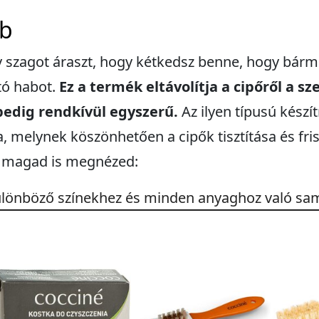
ab
v szagot áraszt, hogy kétkedsz benne, hogy bármi
ító habot.
Ez a termék eltávolítja a cipőről a s
pedig rendkívül egyszerű.
Az ilyen típusú kész
va, melynek köszönhetően a cipők tisztítása és fr
a magad is megnézed:
lönböző színekhez és minden anyaghoz való sa