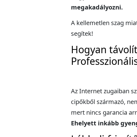
megakadályozni.
A kellemetlen szag miat
segítek!
Hogyan távolí
Professzionáli
Az Internet zugaiban s
cipőkből származó, nem
mert nincs garancia arr
Ehelyett inkább gye