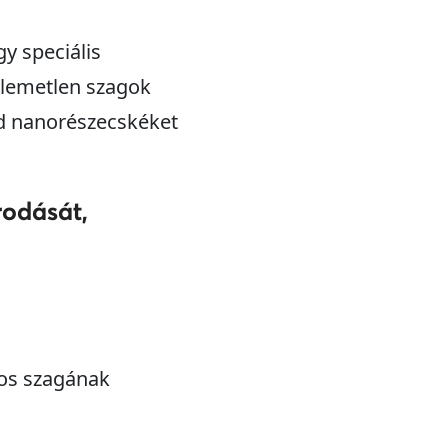
y speciális
llemetlen szagok
xid nanorészecskéket
odását,
hos szagának