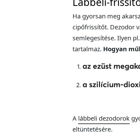
Lábbeli-frissí
Ha gyorsan meg akarsz 
cipőfrissítőt. Dezodor
semlegesítése. Ilyen pl
tartalmaz.
Hogyan műk
az ezüst megak
a szilícium-diox
A
lábbeli dezodorok
gyo
eltüntetésére.