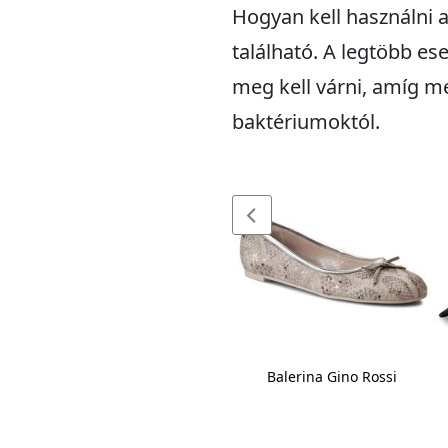
Hogyan kell használni 
található. A legtöbb es
meg kell várni, amíg m
baktériumoktól.
Baseball sapka Rip Curl
Balerina Gino Rossi