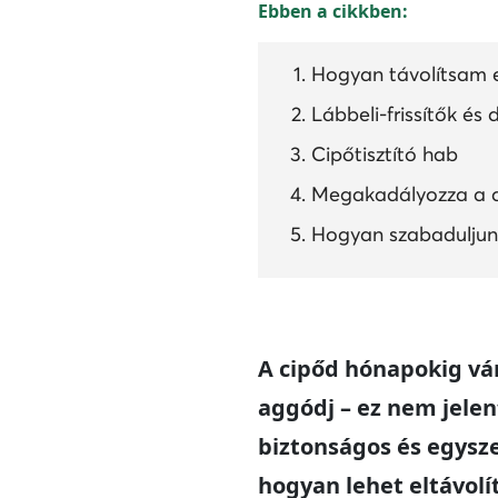
Ebben a cikkben:
Hogyan távolítsam e
Lábbeli-frissítők és
Cipőtisztító hab
Megakadályozza a d
Hogyan szabaduljunk
A cipőd hónapokig vár
aggódj – ez nem jelent
biztonságos és egysz
hogyan lehet eltávolí