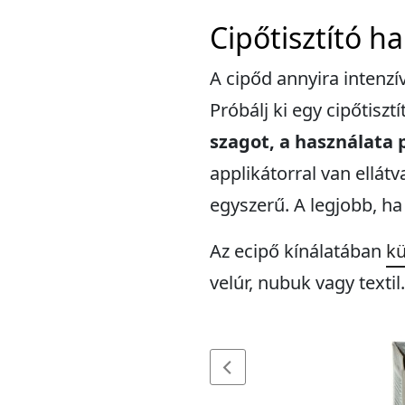
Cipőtisztító h
A cipőd annyira intenzí
Próbálj ki egy cipőtiszt
szagot, a használata 
applikátorral van ellát
egyszerű. A legjobb, h
Az ecipő kínálatában
kü
velúr, nubuk vagy textil.