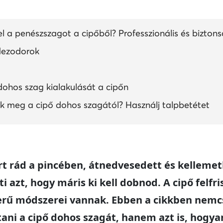
l a penészszagot a cipőből? Professzionális és bizton
 dezodorok
ohos szag kialakulását a cipőn
 meg a cipő dohos szagától? Használj talpbetétet
t rád a pincében, átnedvesedett és kellemet
i azt, hogy máris ki kell dobnod. A cipő felfr
erű módszerei vannak. Ebben a cikkben nemcs
tani a cipő dohos szagát, hanem azt is, hogya