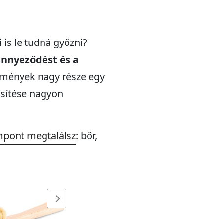
 is le tudná győzni?
zennyeződést és a
ítmények nagy része egy
issítése nagyon
mpont megtalálsz
: bőr,