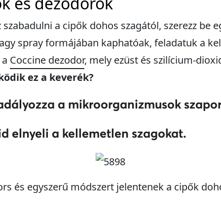
tők és dezodorok
szabadulni a cipők dohos szagától, szerezz be eg
 vagy spray formájában kaphatóak, feladatuk a ke
. a
Coccine dezodor
, mely ezüst és szilícium-dio
ödik ez a keverék?
adályozza a mikroorganizmusok szapor
id elnyeli a kellemetlen szagokat.
rs és egyszerű módszert jelentenek a cipők do