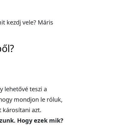
it kezdj vele? Máris
ből?
 lehetővé teszi a
hogy mondjon le róluk,
károsítani azt.
zunk. Hogy ezek mik?