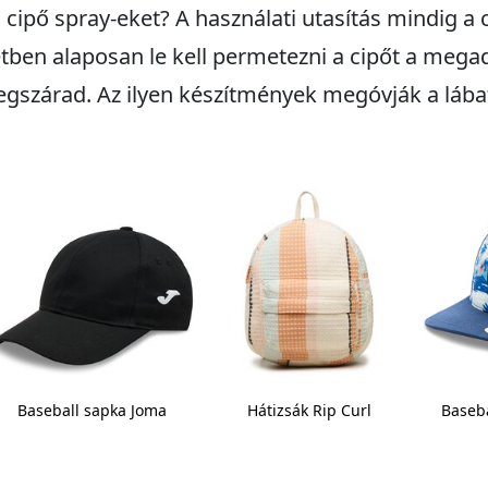
a cipő spray-eket? A használati utasítás mindig 
etben alaposan le kell permetezni a cipőt a megad
egszárad. Az ilyen készítmények megóvják a lába
Baseball sapka Joma
Hátizsák Rip Curl
Baseba