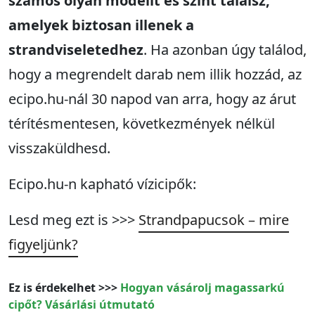
számos olyan modellt és színt találsz,
amelyek biztosan illenek a
strandviseletedhez
. Ha azonban úgy találod,
hogy a megrendelt darab nem illik hozzád, az
ecipo.hu-nál 30 napod van arra, hogy az árut
térítésmentesen, következmények nélkül
visszaküldhesd.
Ecipo.hu-n kapható vízicipők:
Lesd meg ezt is >>>
Strandpapucsok – mire
figyeljünk?
Ez is érdekelhet >>>
Hogyan vásárolj magassarkú
cipőt? Vásárlási útmutató