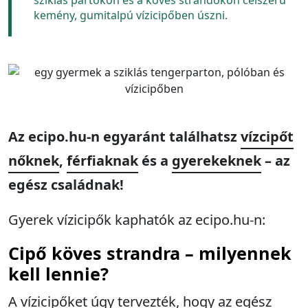
sziklás partokon és a köves strandokon célszerű
kemény, gumitalpú vízicipőben úszni.
Az ecipo.hu-n egyaránt találhatsz
vízcipőt
nőknek
,
férfiaknak
és a
gyerekeknek
– az
egész családnak!
Gyerek vízicipők kaphatók az ecipo.hu-n:
Cipő köves strandra – milyennek
kell lennie?
A vízicipőket úgy tervezték, hogy az egész