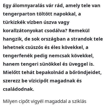
Egy álomnyaralás vár rád, amely tele van
tengerparton töltött napokkal, a
türkizkék vízben úszva vagy
korallzátonyokat csodálva?
Remekül
hangzik, de sok országban a strandok tele
lehetnek csúszós és éles kövekkel, a
tengerfenék pedig nemcsak kövekkel,
hanem tengeri sünökkel és üveggel is.
Mielőtt tehát bepakolnád a bőröndjeidet,
szerezz be vízicipő
t
magadnak és
családodnak.
Milyen cipőt vigyél magaddal a sziklás