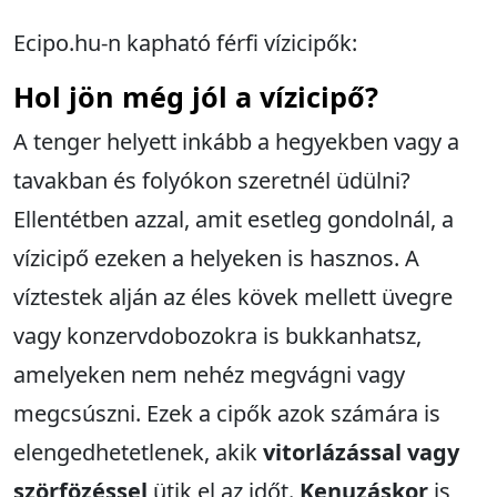
Ecipo.hu-n kapható férfi vízicipők:
Hol jön még jól a vízicipő?
A tenger helyett inkább a hegyekben vagy a
tavakban és folyókon szeretnél üdülni?
Ellentétben azzal, amit esetleg gondolnál, a
vízicipő ezeken a helyeken is hasznos. A
víztestek alján az éles kövek mellett üvegre
vagy konzervdobozokra is bukkanhatsz,
amelyeken nem nehéz megvágni vagy
megcsúszni. Ezek a cipők azok számára is
elengedhetetlenek, akik
vitorlázással vagy
szörfözéssel
ütik el az időt.
Kenuzáskor
is