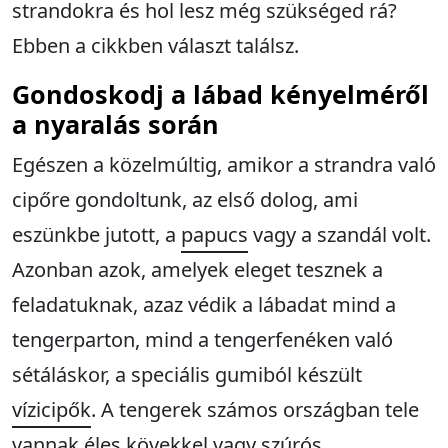
strandokra és hol lesz még szükséged rá?
Ebben a cikkben választ találsz.
Gondoskodj a lábad kényelméről
a nyaralás során
Egészen a közelmúltig, amikor a strandra való
cipőre gondoltunk, az első dolog, ami
eszünkbe jutott, a
papucs
vagy a szandál volt.
Azonban azok, amelyek eleget tesznek a
feladatuknak, azaz védik a lábadat mind a
tengerparton, mind a tengerfenéken való
sétáláskor, a speciális gumiból készült
vízicipők
. A tengerek számos országban tele
vannak éles kövekkel vagy szúrós