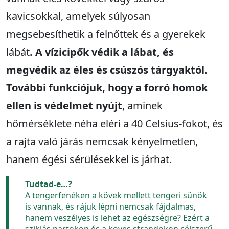
kavicsokkal, amelyek súlyosan
megsebesíthetik a felnőttek és a gyerekek
lábát
.
A vízicipők védik a lábat, és
megvédik az éles és csúszós tárgyaktól.
További funkciójuk, hogy a forró homok
ellen is védelmet nyújt
, aminek
hőmérséklete néha eléri a 40 Celsius-fokot, és
a rajta való járás nemcsak kényelmetlen,
hanem égési sérülésekkel is járhat.
Tudtad-e…?
A tengerfenéken a kövek mellett tengeri sünök
is vannak, és rájuk lépni nemcsak fájdalmas,
hanem veszélyes is lehet az egészségre? Ezért a