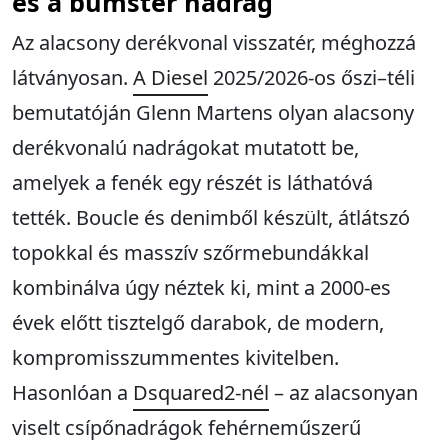
és a bumster nadrág
Az alacsony derékvonal visszatér, méghozzá
látványosan.
A Diesel
2025/2026-os őszi–téli
bemutatóján Glenn Martens olyan alacsony
derékvonalú nadrágokat mutatott be,
amelyek a fenék egy részét is láthatóvá
tették. Boucle és denimből készült, átlátszó
topokkal és masszív szőrmebundákkal
kombinálva úgy néztek ki, mint a 2000-es
évek előtt tisztelgő darabok, de modern,
kompromisszummentes kivitelben.
Hasonlóan a
Dsquared2-nél
– az alacsonyan
viselt csípőnadrágok fehérneműszerű