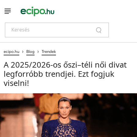
Keresés
›
›
ecipo.hu
Blog
Trendek
A 2025/2026-os őszi–téli női divat
legforróbb trendjei. Ezt fogjuk
viselni!