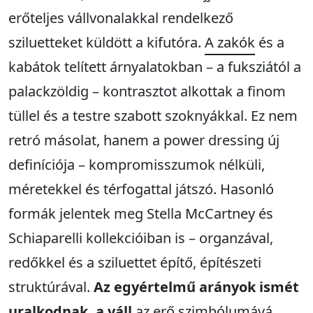
erőteljes vállvonalakkal rendelkező
sziluetteket küldött a kifutóra.
A zakók
és a
kabátok telített árnyalatokban – a fuksziától a
palackzöldig – kontrasztot alkottak a finom
tüllel és a testre szabott szoknyákkal. Ez nem
retró másolat, hanem a power dressing új
definíciója – kompromisszumok nélküli,
méretekkel és térfogattal játszó. Hasonló
formák jelentek meg Stella McCartney és
Schiaparelli kollekcióiban is – organzával,
redőkkel és a sziluettet építő, építészeti
struktúrával.
Az egyértelmű arányok ismét
uralkodnak, a váll
az erő szimbólumává