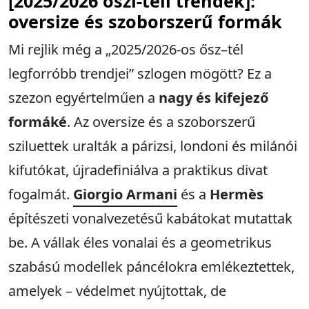
[2025/2026 őszi-téli trendek]:
oversize és szoborszerű formák
Mi rejlik még a „2025/2026-os ősz–tél
legforróbb trendjei” szlogen mögött? Ez a
szezon egyértelműen a
nagy és kifejező
formáké
. Az oversize és a szoborszerű
sziluettek uralták a párizsi, londoni és milánói
kifutókat, újradefiniálva a praktikus divat
fogalmát.
Giorgio Armani
és a
Hermès
építészeti vonalvezetésű kabátokat mutattak
be. A vállak éles vonalai és a geometrikus
szabású modellek páncélokra emlékeztettek,
amelyek – védelmet nyújtottak, de