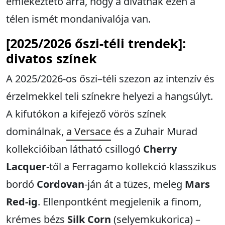
emlékeztető arra, hogy a divatnak ezen a
télen ismét mondanivalója van.
[2025/2026 őszi-téli trendek]:
divatos színek
A 2025/2026-os őszi–téli szezon az intenzív és
érzelmekkel teli színekre helyezi a hangsúlyt.
A kifutókon a kifejező vörös színek
dominálnak,
a Versace
és a Zuhair Murad
kollekcióiban látható csillogó
Cherry
Lacquer
-től a Ferragamo kollekció klasszikus
bordó
Cordovan
-ján át a tüzes, meleg
Mars
Red-ig
. Ellenpontként megjelenik a finom,
krémes bézs
Silk Corn
(selyemkukorica) –