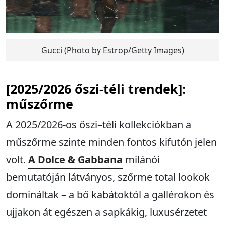
Gucci (Photo by Estrop/Getty Images)
[2025/2026 őszi-téli trendek]:
műszőrme
A 2025/2026-os őszi–téli kollekciókban a
műszőrme szinte minden fontos kifutón jelen
volt.
A Dolce & Gabbana
milánói
bemutatóján látványos, szőrme total lookok
domináltak
–
a bő kabátoktól a gallérokon és
ujjakon át egészen a sapkákig, luxusérzetet