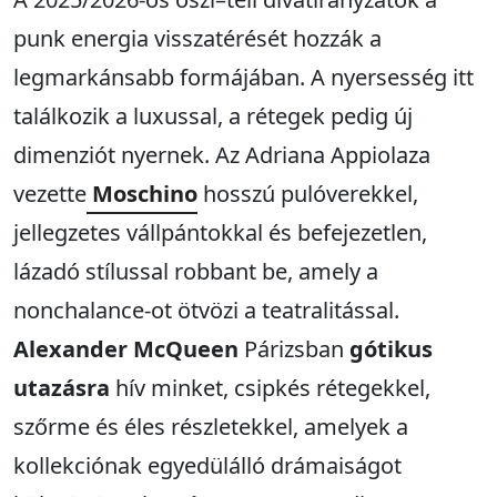
punk energia visszatérését hozzák a
legmarkánsabb formájában. A nyersesség itt
találkozik a luxussal, a rétegek pedig új
dimenziót nyernek. Az Adriana Appiolaza
vezette
Moschino
hosszú pulóverekkel,
jellegzetes vállpántokkal és befejezetlen,
lázadó stílussal robbant be, amely a
nonchalance-ot ötvözi a teatralitással.
Alexander McQueen
Párizsban
gótikus
utazásra
hív minket, csipkés rétegekkel,
szőrme és éles részletekkel, amelyek a
kollekciónak egyedülálló drámaiságot