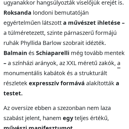
ugyanakkor hangsúlyozták viselőjük erejét is.
Roksanda
londoni bemutatóján
egyértelműen látszott
a művészet ihletése –
a túlméretezett, szinte párnaszerű formájú
ruhák Phyllida Barlow szobrait idézték.
Balmain
és
Schiaparelli
még tovább mentek
–
a színházi arányok, az XXL méretű zakók,
a
monumentális kabátok és a strukturált
részletek
expresszív formává
alakították
a
testet.
Az oversize ebben a szezonban nem laza
szabást jelent, hanem
egy
teljes értékű,
művészi manifesztumot
.