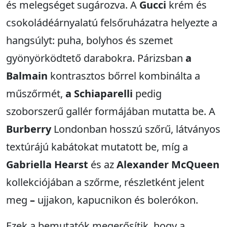
és melegséget sugározva. A
Gucci
krém és
csokoládéárnyalatú felsőruházatra helyezte a
hangsúlyt: puha, bolyhos és szemet
gyönyörködtető darabokra. Párizsban
a
Balmain
kontrasztos bőrrel kombinálta a
műszőrmét,
a Schiaparelli
pedig
szoborszerű gallér formájában mutatta be. A
Burberry
Londonban hosszú szőrű, látványos
textúrájú kabátokat mutatott be, míg a
Gabriella Hearst
és az
Alexander McQueen
kollekciójában a szőrme, részletként jelent
meg
–
ujjakon, kapucnikon és bolerókon.
Ezek a bemutatók megerősítik, hogy a