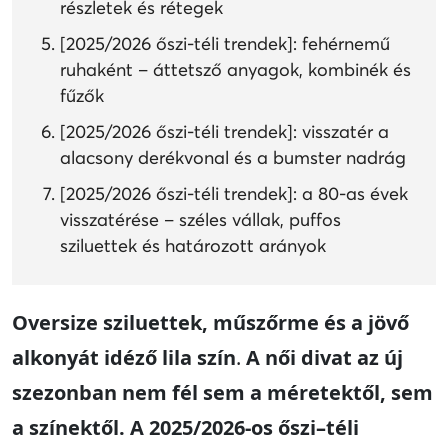
részletek és rétegek
[2025/2026 őszi-téli trendek]: fehérnemű
ruhaként – áttetsző anyagok, kombinék és
fűzők
[2025/2026 őszi-téli trendek]: visszatér a
alacsony derékvonal és a bumster nadrág
[2025/2026 őszi-téli trendek]: a 80-as évek
visszatérése – széles vállak, puffos
sziluettek és határozott arányok
Oversize sziluettek, műszőrme és a jövő
alkonyát idéző lila szín
.
A női divat az új
szezonban nem fél sem a méretektől, sem
a színektől. A 2025/2026-os őszi–téli