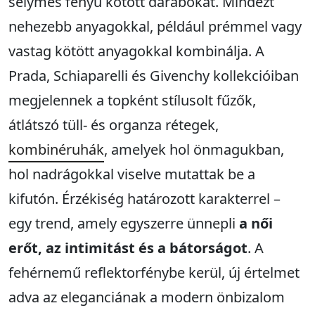
selymes fényű kötött darabokat. Mindezt
nehezebb anyagokkal, például prémmel vagy
vastag kötött anyagokkal kombinálja. A
Prada, Schiaparelli és Givenchy kollekcióiban
megjelennek a topként stílusolt fűzők,
átlátszó tüll- és organza rétegek,
kombinéruhák
, amelyek hol önmagukban,
hol nadrágokkal viselve mutattak be a
kifutón. Érzékiség határozott karakterrel –
egy trend, amely egyszerre ünnepli
a női
erőt, az intimitást és a bátorságot
. A
fehérnemű reflektorfénybe kerül, új értelmet
adva az eleganciának a modern önbizalom