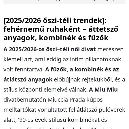
[2025/2026 őszi-téli trendek]:
fehérnemű ruhaként – áttetsző
anyagok, kombinék és fűzők
A 2025/2026-os őszi–téli női divat
merészen
kiemeli azt, ami eddig az intim pillanatoknak
volt fenntartva.
A fűzők, a kombinék és az
átlátszó anyagok
előbújnak rejtekükből, és a
stílus központi elemeivé válnak.
A Miu Miu
divatbemutatón Miuccia Prada kúpos
melltartókat vonultatott fel átlátszó pulóverek
alatt, ‘90-es évek stílusú kombinékat és