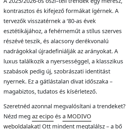
A 2025/2026-os őszi–téli trendek egy merész,
kontrasztos és kifejező formákat ígérnek. A
tervezők visszatérnek a ‘80-as évek
esztétikájához, a fehérneműt a stílus szerves
részévé teszik, és alacsony derékvonalú
nadrágokkal újradefiniálják az arányokat. A
luxus találkozik a nyersességgel, a klasszikus
szabások pedig új, szobrászati identitást
nyernek. Ez a gátlástalan divat időszaka –
magabiztos, tudatos és kísérletező.
Szeretnéd azonnal megvalósítani a trendeket?
Nézd meg
az ecipo
és
a MODIVO
weboldalakat
! Ott mindent megtalálsz – a bő