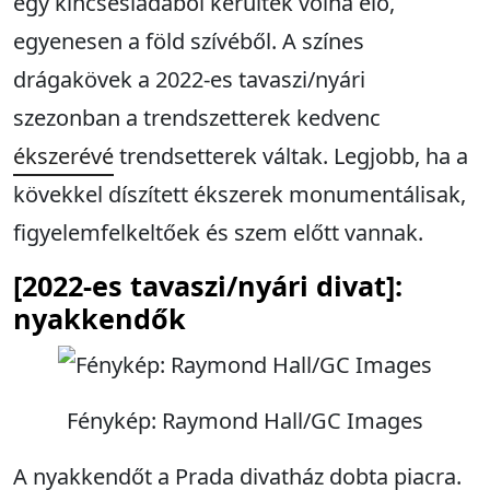
egy kincsesládából kerültek volna elő,
egyenesen a föld szívéből. A színes
drágakövek a 2022-es tavaszi/nyári
szezonban a trendszetterek kedvenc
ékszerévé
trendsetterek váltak. Legjobb, ha a
kövekkel díszített ékszerek monumentálisak,
figyelemfelkeltőek és szem előtt vannak.
[2022-es tavaszi/nyári divat]:
nyakkendők
Fénykép: Raymond Hall/GC Images
A nyakkendőt a Prada divatház dobta piacra.