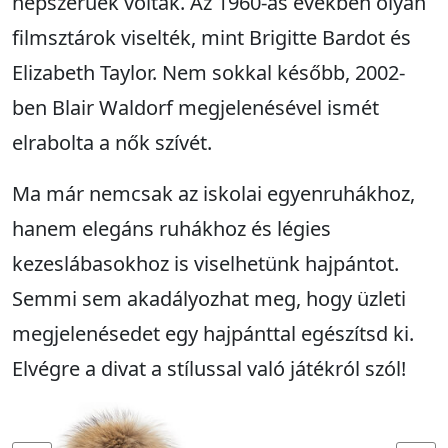
népszerűek voltak. Az 1960-as években olyan
filmsztárok viselték, mint Brigitte Bardot és
Elizabeth Taylor. Nem sokkal később, 2002-
ben Blair Waldorf megjelenésével ismét
elrabolta a nők szívét.
Ma már nemcsak az iskolai egyenruhákhoz,
hanem elegáns ruhákhoz és légies
kezeslábasokhoz is viselhetünk hajpántot.
Semmi sem akadályozhat meg, hogy üzleti
megjelenésedet egy hajpánttal egészítsd ki.
Elvégre a divat a stílussal való játékról szól!