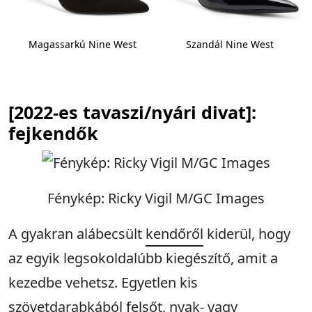
Magassarkú Nine West
Szandál Nine West
[2022-es tavaszi/nyári divat]:
fejkendők
Fénykép: Ricky Vigil M/GC Images
A gyakran alábecsült
kendőről
kiderül, hogy
az egyik legsokoldalúbb kiegészítő, amit a
kezedbe vehetsz. Egyetlen kis
szövetdarabkából
felsőt
, nyak- vagy