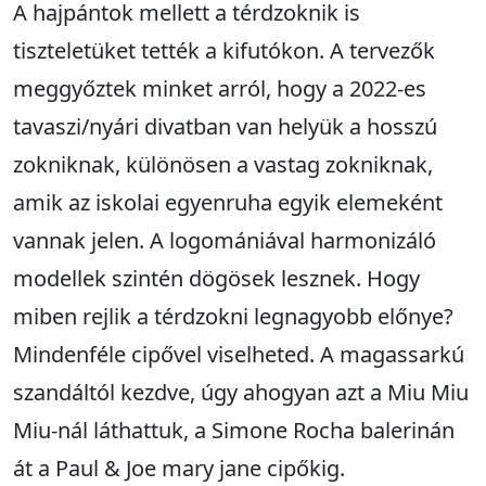
A hajpántok mellett a térdzoknik is
tiszteletüket tették a kifutókon. A tervezők
meggyőztek minket arról, hogy a 2022-es
tavaszi/nyári divatban van helyük a hosszú
zokniknak, különösen a vastag zokniknak,
amik az iskolai egyenruha egyik elemeként
vannak jelen. A logomániával harmonizáló
modellek szintén dögösek lesznek. Hogy
miben rejlik a térdzokni legnagyobb előnye?
Mindenféle cipővel viselheted. A magassarkú
szandáltól kezdve, úgy ahogyan azt a Miu Miu
Miu-nál láthattuk, a Simone Rocha balerinán
át a Paul & Joe mary jane cipőkig.