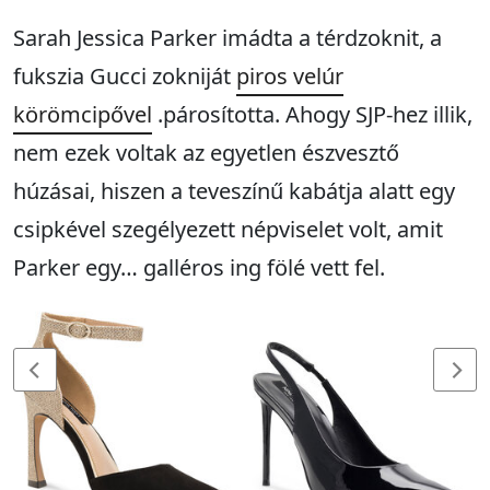
Sarah Jessica Parker imádta a térdzoknit, a
fukszia Gucci zokniját
piros velúr
körömcipővel
.párosította. Ahogy SJP-hez illik,
nem ezek voltak az egyetlen észvesztő
húzásai, hiszen a teveszínű kabátja alatt egy
csipkével szegélyezett népviselet volt, amit
Parker egy… galléros ing fölé vett fel.